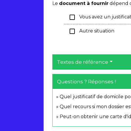
Le
document à fournir
dépend 
check_box_outline_blank
Vous avez un justificat
check_box_outline_blank
Autre situation
Textes de référence
Questions ? Réponses !
Quel justificatif de domicile 
Quel recours si mon dossier est
Peut-on obtenir une carte d'i