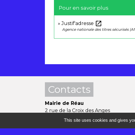
Pour en savoir plus
open_in_new
Justif'adresse
Agence nationale des titres sécurisés (A
Contacts
Mairie de Réau
2 rue de la Croix des Anges
77550 Réau - FRANCE
This site uses cookies and gives you
+33 1 60 60 85 55
Contact par formulaire