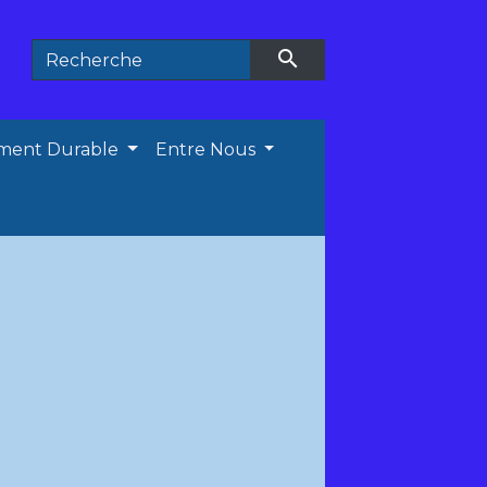
search
ment Durable
Entre Nous