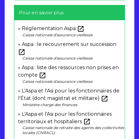
Pour en savoir plus
open_in_new
Réglementation Aspa
Caisse nationale d'assurance vieillesse
Aspa : le recouvrement sur succession
open_in_new
Caisse nationale d'assurance vieillesse
Aspa : liste des ressources non prises en
open_in_new
compte
Caisse nationale d'assurance vieillesse
L'Aspa et l'Asi pour les fonctionnaires de
open_in_new
l'État (dont magistrat et militaire)
Ministère chargé des finances
L'Aspa et l'Asi pour les fonctionnaires
open_in_new
territoriaux et hospitaliers
Caisse nationale de retraite des agents des collectivités
locales (CNRACL)