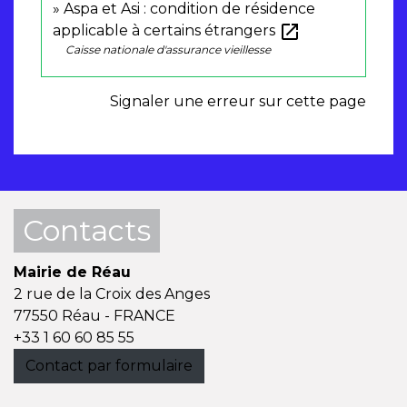
Aspa et Asi : condition de résidence
open_in_new
applicable à certains étrangers
Caisse nationale d'assurance vieillesse
Signaler une erreur sur cette page
Contacts
Mairie de Réau
2 rue de la Croix des Anges
77550 Réau - FRANCE
+33 1 60 60 85 55
Contact par formulaire