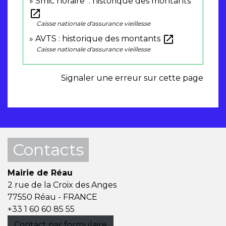
Smic horaire : historique des montants
open_in_new
Caisse nationale d'assurance vieillesse
open_in_new
AVTS : historique des montants
Caisse nationale d'assurance vieillesse
Signaler une erreur sur cette page
Contacts
Mairie de Réau
2 rue de la Croix des Anges
77550 Réau - FRANCE
+33 1 60 60 85 55
Contact par formulaire