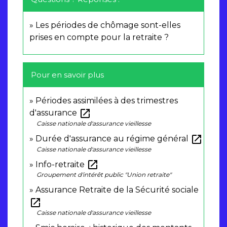
Les périodes de chômage sont-elles
prises en compte pour la retraite ?
Pour en savoir plus
Périodes assimilées à des trimestres
open_in_new
d'assurance
Caisse nationale d'assurance vieillesse
open_in_new
Durée d'assurance au régime général
Caisse nationale d'assurance vieillesse
open_in_new
Info-retraite
Groupement d'intérêt public "Union retraite"
Assurance Retraite de la Sécurité sociale
open_in_new
Caisse nationale d'assurance vieillesse