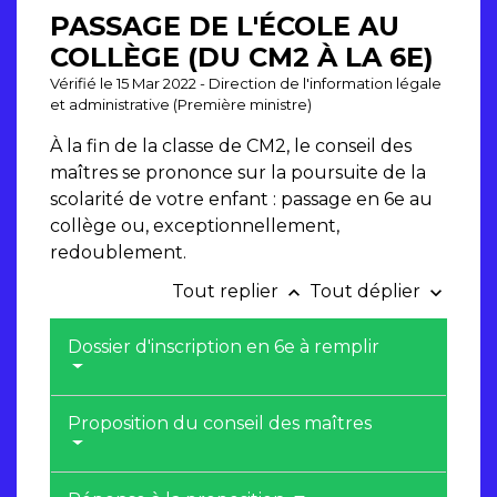
PASSAGE DE L'ÉCOLE AU
COLLÈGE (DU CM2 À LA 6E)
Vérifié le 15 Mar 2022 - Direction de l'information légale
et administrative (Première ministre)
À la fin de la classe de CM2, le conseil des
maîtres se prononce sur la poursuite de la
scolarité de votre enfant : passage en 6
e
au
collège ou, exceptionnellement,
redoublement.
Tout replier
Tout déplier
keyboard_arrow_up
keyboard_arrow_down
Dossier d'inscription en 6e à remplir
Proposition du conseil des maîtres