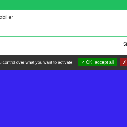
bilier
S
 control over what you want to activate
OK, accept all