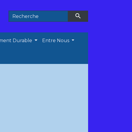
search
ment Durable
Entre Nous