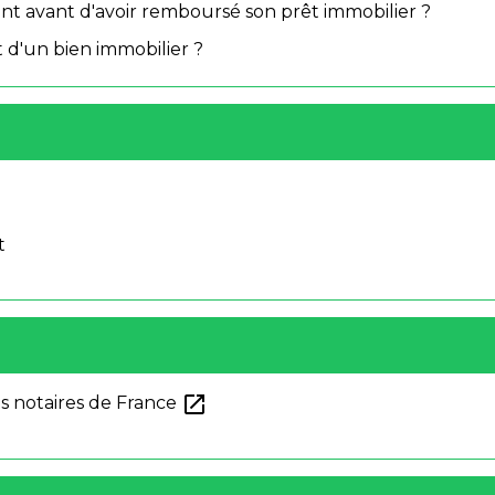
t avant d'avoir remboursé son prêt immobilier ?
 d'un bien immobilier ?
t
open_in_new
es notaires de France