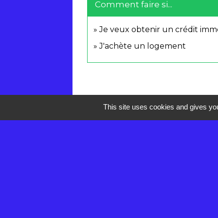
Comment faire si...
Je veux obtenir un crédit immo
J'achète un logement
This site uses cookies and gives you
Contacts
Mairie de Réau
2 rue de la Croix des Anges
77550 Réau - FRANCE
+33 1 60 60 85 55
Contact par formulaire