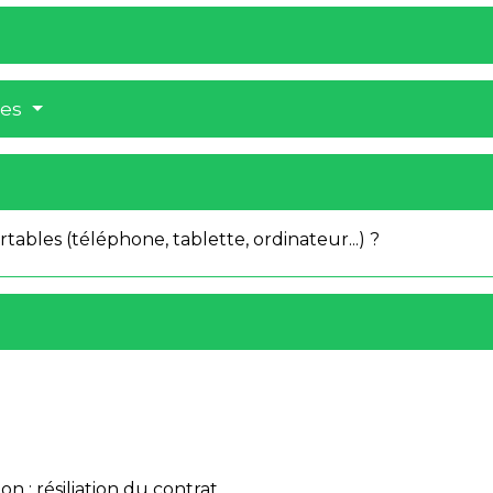
res
rtables (téléphone, tablette, ordinateur...) ?
on : résiliation du contrat