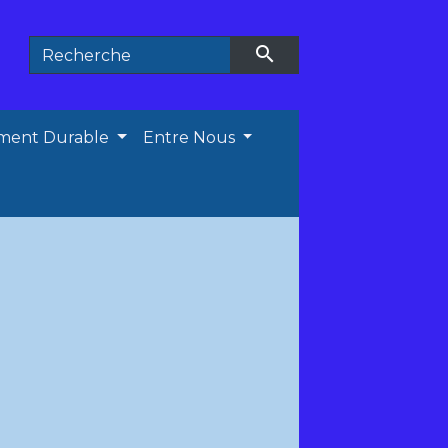
search
ment Durable
Entre Nous