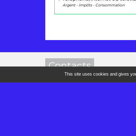
Argent - Impôts - Consommation
Contacts
This site uses cookies and gives you
Mairie de Réau
2 rue de la Croix des Anges
77550 Réau - FRANCE
+33 1 60 60 85 55
Contact par formulaire