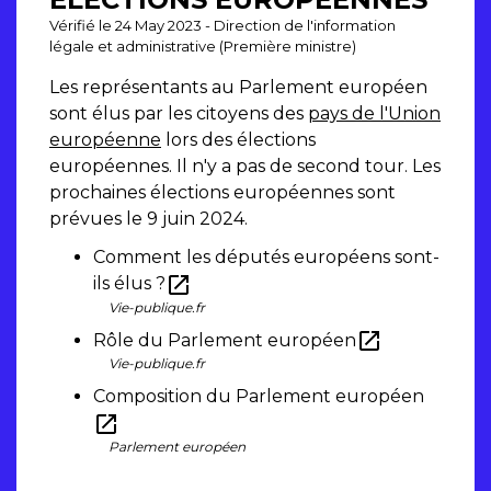
Vérifié le 24 May 2023 - Direction de l'information
légale et administrative (Première ministre)
Les représentants au Parlement européen
sont élus par les citoyens des
pays de l'Union
européenne
lors des élections
européennes. Il n'y a pas de second tour. Les
prochaines élections européennes sont
prévues le 9 juin 2024.
Comment les députés européens sont-
open_in_new
ils élus ?
Vie-publique.fr
open_in_new
Rôle du Parlement européen
Vie-publique.fr
Composition du Parlement européen
open_in_new
Parlement européen