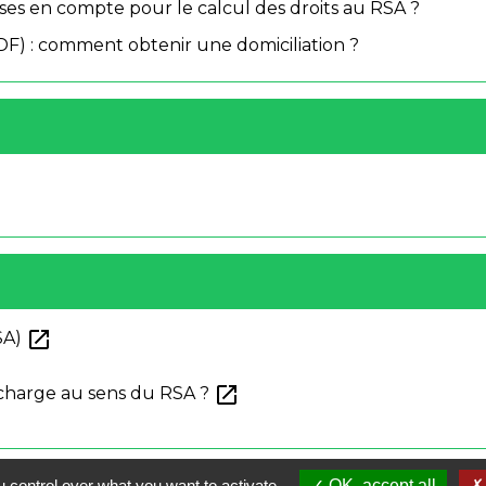
ises en compte pour le calcul des droits au RSA ?
SDF) : comment obtenir une domiciliation ?
open_in_new
RSA)
open_in_new
charge au sens du RSA ?
S
 control over what you want to activate
OK, accept all