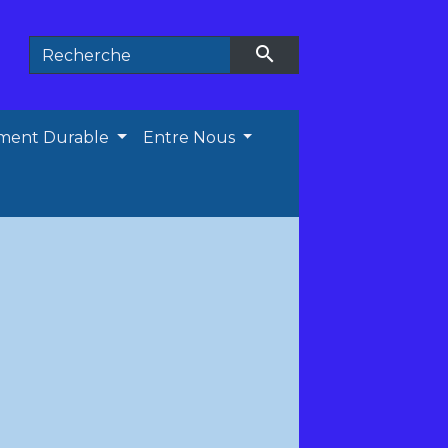
search
ment Durable
Entre Nous