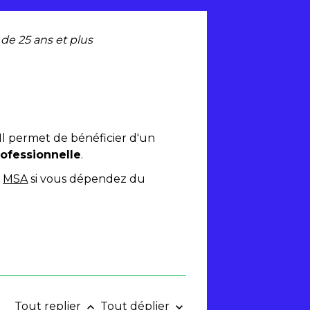
e 25 ans et plus
 Il permet de bénéficier d'un
ofessionnelle
.
u
MSA
si vous dépendez du
Tout replier
Tout déplier
keyboard_arrow_up
keyboard_arrow_down