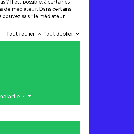
? Il est possible, à certaines
ons de médiateur. Dans certains
s pouvez saisir le médiateur
Tout replier
Tout déplier
keyboard_arrow_up
keyboard_arrow_down
maladie ?