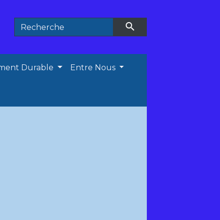
search
ment Durable
Entre Nous