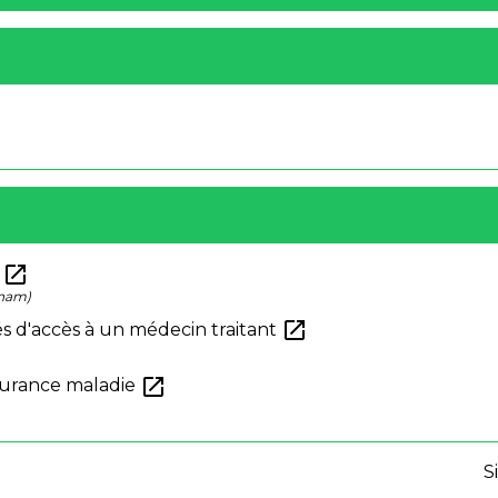
open_in_new
?
Cnam)
open_in_new
tés d'accès à un médecin traitant
open_in_new
ssurance maladie
S