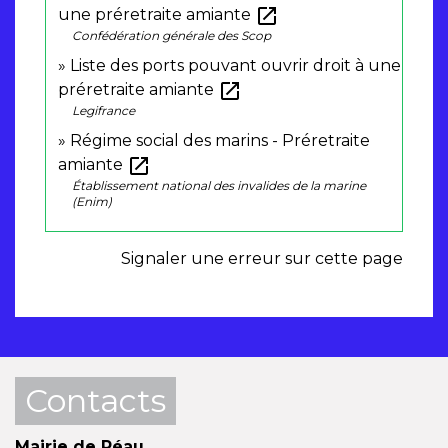
open_in_new
une préretraite amiante
Confédération générale des Scop
Liste des ports pouvant ouvrir droit à une
open_in_new
préretraite amiante
Legifrance
Régime social des marins - Préretraite
open_in_new
amiante
Établissement national des invalides de la marine
(Enim)
Signaler une erreur sur cette page
Contacts
Mairie de Réau