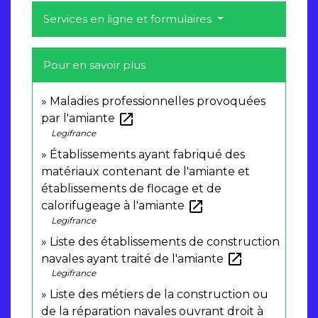
Services en ligne et formulaires
Pour en savoir plus
Maladies professionnelles provoquées
open_in_new
par l'amiante
Legifrance
Établissements ayant fabriqué des
matériaux contenant de l'amiante et
établissements de flocage et de
open_in_new
calorifugeage à l'amiante
Legifrance
Liste des établissements de construction
open_in_new
navales ayant traité de l'amiante
Legifrance
Liste des métiers de la construction ou
de la réparation navales ouvrant droit à