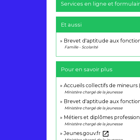
Services en ligne et formulai
Et aussi
Brevet d'aptitude aux fonctio
Famille - Scolarité
Pour en savoir plus
Accueils collectifs de mineu
Ministère chargé de la jeunesse
Brevet d'aptitude aux fonctio
Ministère chargé de la jeunesse
Métiers et diplômes profession
Ministère chargé de la jeunesse
open_in_new
Jeunes.gouv.fr
Ministère chargé de la jeunesse