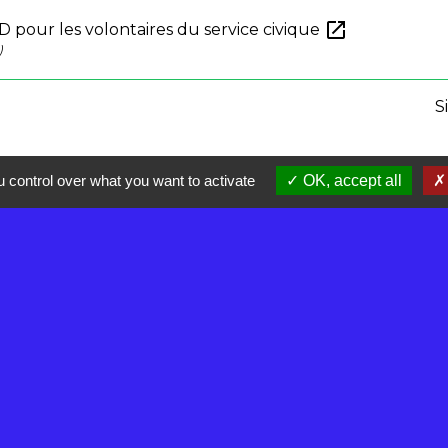
open_in_new
D pour les volontaires du service civique
)
S
 control over what you want to activate
OK, accept all