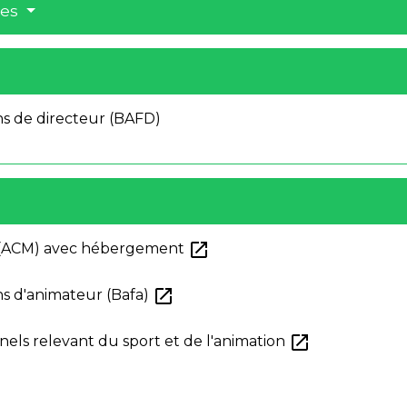
res
ns de directeur (BAFD)
open_in_new
rs (ACM) avec hébergement
open_in_new
ns d'animateur (Bafa)
open_in_new
nels relevant du sport et de l'animation