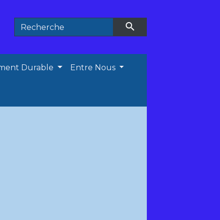
search
ment Durable
Entre Nous