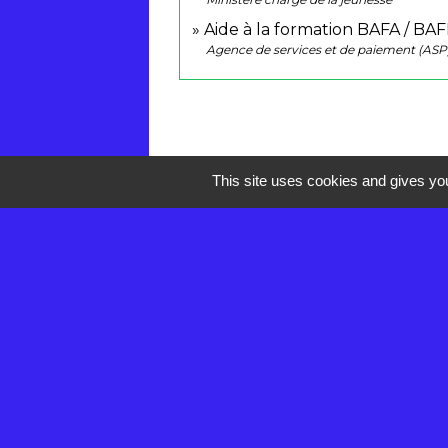
Aide à la formation BAFA / BAF
Agence de services et de paiement (ASP
This site uses cookies and gives you
Contacts
Mairie de Réau
2 rue de la Croix des Anges
77550 Réau - FRANCE
+33 1 60 60 85 55
Contact par formulaire