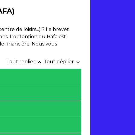
AFA)
tre de loisirs...) ? Le brevet
ans. L'obtention du Bafa est
e financière. Nous vous
Tout replier
Tout déplier
keyboard_arrow_up
keyboard_arrow_down