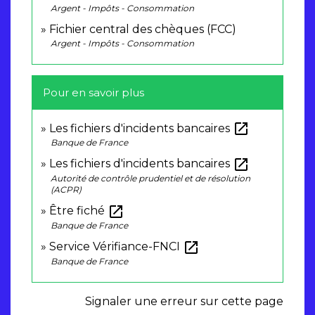
Argent - Impôts - Consommation
Fichier central des chèques (FCC)
Argent - Impôts - Consommation
Pour en savoir plus
open_in_new
Les fichiers d'incidents bancaires
Banque de France
open_in_new
Les fichiers d'incidents bancaires
Autorité de contrôle prudentiel et de résolution
(ACPR)
open_in_new
Être fiché
Banque de France
open_in_new
Service Vérifiance-FNCI
Banque de France
Signaler une erreur sur cette page