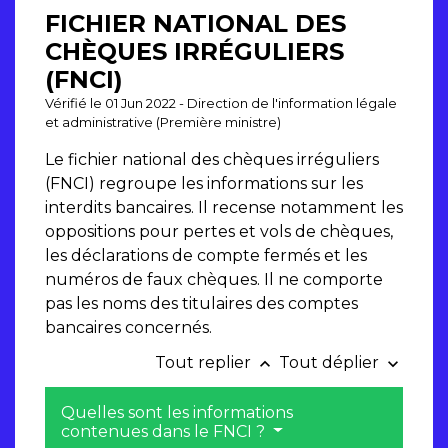
FICHIER NATIONAL DES
CHÈQUES IRRÉGULIERS
(FNCI)
Vérifié le 01 Jun 2022 - Direction de l'information légale
et administrative (Première ministre)
Le fichier national des chèques irréguliers
(FNCI) regroupe les informations sur les
interdits bancaires. Il recense notamment les
oppositions pour pertes et vols de chèques,
les déclarations de compte fermés et les
numéros de faux chèques. Il ne comporte
pas les noms des titulaires des comptes
bancaires concernés.
Tout replier
Tout déplier
keyboard_arrow_up
keyboard_arrow_down
Quelles sont les informations
contenues dans le FNCI ?