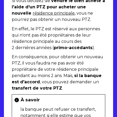
Si vous décidez de
vendre le bien acheté à
l'aide d'un PTZ pour acheter une
nouvelle
résidence principale
, vous ne
pourrez pas obtenir un nouveau PTZ.
En effet, le PTZ est réservé aux personnes
qui n'ont pas été propriétaires de leur
résidence principale au cours des
2 dernières années (
primo-accédants
).
En conséquence, pour obtenir un nouveau
PTZ, il vous faudra ne pas avoir été
propriétaire de votre résidence principale
pendant au moins 2 ans. Mais,
si la banque
est d'accord
, vous pouvez demander un
transfert de votre PTZ
.
À savoir
info
la banque peut refuser ce transfert,
notamment si elle estime que vos