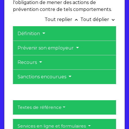
l'obligation de mener des actions de
prévention contre de tels comportements.
Tout replier
Tout déplier
keyboard_arrow_up
keyboard_arrow_down
Définition
Prévenir son employeur
Recours
Sanctions encourues
Textes de référence
Services en ligne et formulaires