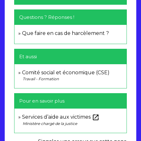
Questions ? Réponses !
Que faire en cas de harcèlement ?
Et aussi
Comité social et économique (CSE)
Travail - Formation
Pour en savoir plus
open_in_new
Services d’aide aux victimes
Ministère chargé de la justice