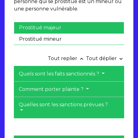
personne qui se prostitue est un mineur ou
une personne vulnérable.
Prostitué majeur
Prostitué mineur
Tout replier
Tout déplier
keyboard_arrow_up
keyboard_arrow_down
Quels sont les faits sanctionnés ?
Comment porter plainte ?
Quelles sont les sanctions prévues ?