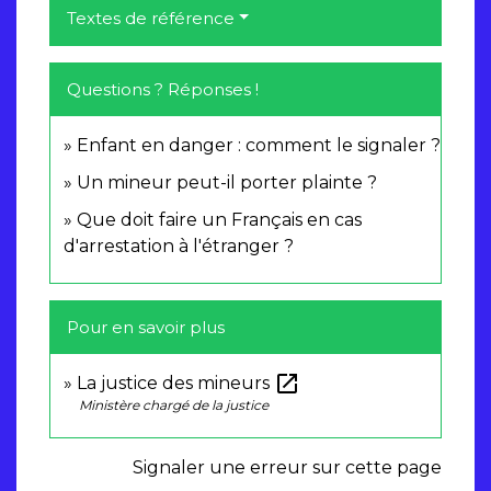
Textes de référence
Questions ? Réponses !
Enfant en danger : comment le signaler ?
Un mineur peut-il porter plainte ?
Que doit faire un Français en cas
d'arrestation à l'étranger ?
Pour en savoir plus
open_in_new
La justice des mineurs
Ministère chargé de la justice
Signaler une erreur sur cette page