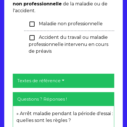
non professionnelle
de la maladie ou de
l'accident.
check_box_outline_blank
Maladie non professionnelle
check_box_outline_blank
Accident du travail ou maladie
professionnelle intervenu en cours
de préavis
Textes de référence
Questions ? Réponses !
Arrêt maladie pendant la période d'essai :
quelles sont les règles ?