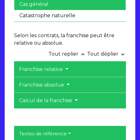
Cas général
Catastrophe naturelle
Selon les contrats, la franchise peut être
relative ou absolue.
Tout replier
Tout déplier
keyboard_arrow_up
keyboard_arrow_down
Franchise relative
Franchise absolue
Calcul de la franchise
Textes de référence