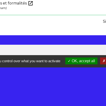
open_in_new
s et formalités
Cnam)
S
 control over what you want to activate
OK, accept all