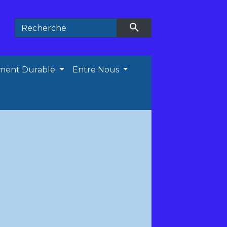
search
ment Durable
Entre Nous