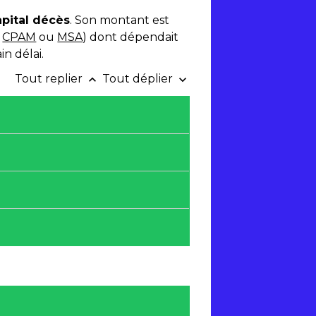
apital décès
. Son montant est
(
CPAM
ou
MSA
) dont dépendait
n délai.
Tout replier
Tout déplier
keyboard_arrow_up
keyboard_arrow_down