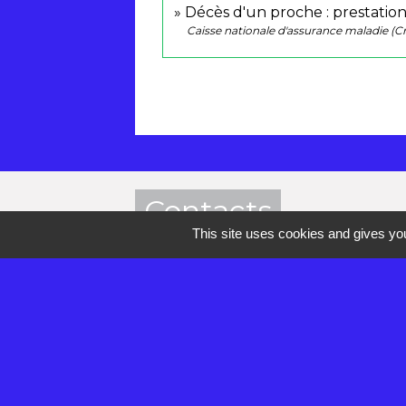
Décès d'un proche : prestation
Caisse nationale d'assurance maladie (
Contacts
This site uses cookies and gives you
Mairie de Réau
2 rue de la Croix des Anges
77550 Réau - FRANCE
+33 1 60 60 85 55
Contact par formulaire