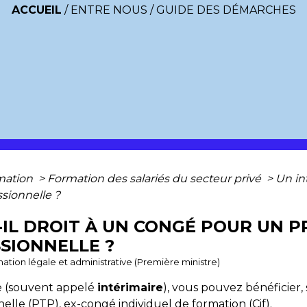
ACCUEIL
/
ENTRE NOUS
/
GUIDE DES DÉMARCHES
rmation
>
Formation des salariés du secteur privé
>
Un in
ssionnelle ?
-IL DROIT À UN CONGÉ POUR UN P
SIONNELLE ?
ormation légale et administrative (Première ministre)
re (souvent appelé
intérimaire
), vous pouvez bénéficier,
nelle (PTP), ex-congé individuel de formation (Cif).