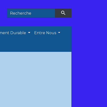
search
ment Durable
Entre Nous