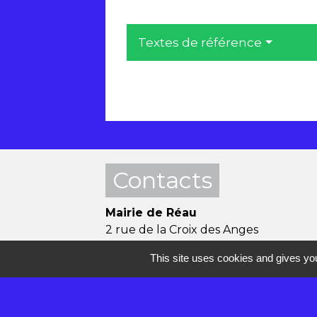
Textes de référence
Contacts
Mairie de Réau
2 rue de la Croix des Anges
77550 Réau - FRANCE
This site uses cookies and gives you
+33 1 60 60 85 55
Contact par formulaire