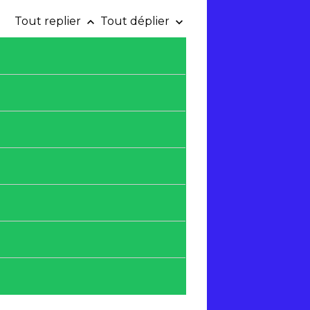
Tout replier
Tout déplier
keyboard_arrow_up
keyboard_arrow_down