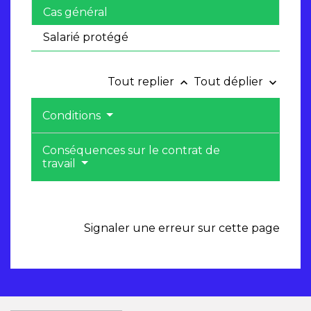
Cas général
Salarié protégé
Tout replier
Tout déplier
keyboard_arrow_up
keyboard_arrow_down
Conditions
Conséquences sur le contrat de
travail
Signaler une erreur sur cette page