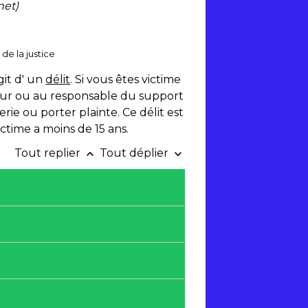
net)
de la justice
'agit d' un
délit
. Si vous êtes victime
teur ou au responsable du support
ie ou porter plainte. Ce délit est
ictime a moins de 15 ans.
Tout replier
Tout déplier
keyboard_arrow_up
keyboard_arrow_down