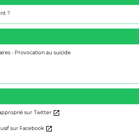
nt ?
ires - Provocation au suicide
open_in_new
pproprié sur Twitter
open_in_new
usif sur Facebook