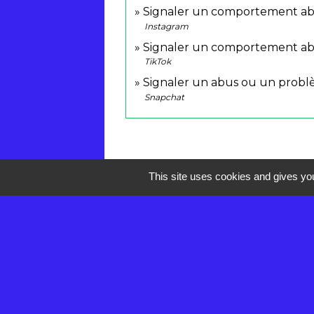
Signaler un comportement ab
Instagram
Signaler un comportement abu
TikTok
Signaler un abus ou un probl
Snapchat
This site uses cookies and gives you
Contacts
Mairie de Réau
2 rue de la Croix des Anges
77550 Réau - FRANCE