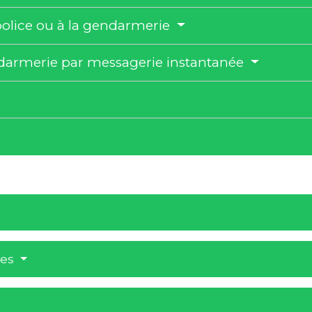
 police ou à la gendarmerie
ndarmerie par messagerie instantanée
res