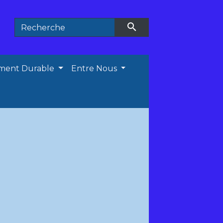
search
ment Durable
Entre Nous