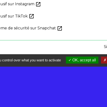
open_in_new
usif sur Instagram
open_in_new
sif sur TikTok
open_in_new
ème de sécurité sur Snapchat
S
 control over what you want to activate
OK, accept all