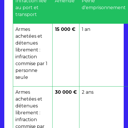
Infraction liée
Amende
Peine
au port et
d'emprisonnement
transport
Armes
15 000 €
1 an
achetées et
détenues
librement :
infraction
commise par 1
personne
seule
Armes
30 000 €
2 ans
achetées et
détenues
librement :
infraction
commise par