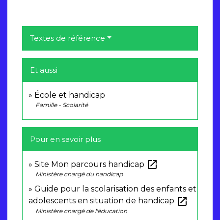
Textes de référence
Et aussi
École et handicap
Famille - Scolarité
Pour en savoir plus
open_in_new
Site Mon parcours handicap
Ministère chargé du handicap
Guide pour la scolarisation des enfants et
open_in_new
adolescents en situation de handicap
Ministère chargé de l'éducation