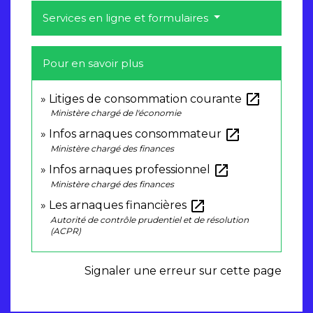
Services en ligne et formulaires
Pour en savoir plus
open_in_new
Litiges de consommation courante
Ministère chargé de l'économie
open_in_new
Infos arnaques consommateur
Ministère chargé des finances
open_in_new
Infos arnaques professionnel
Ministère chargé des finances
open_in_new
Les arnaques financières
Autorité de contrôle prudentiel et de résolution
(ACPR)
Signaler une erreur sur cette page