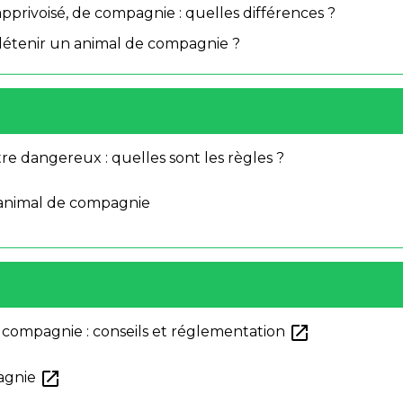
privoisé, de compagnie : quelles différences ?
 détenir un animal de compagnie ?
tre dangereux : quelles sont les règles ?
 animal de compagnie
open_in_new
e compagnie : conseils et réglementation
open_in_new
pagnie