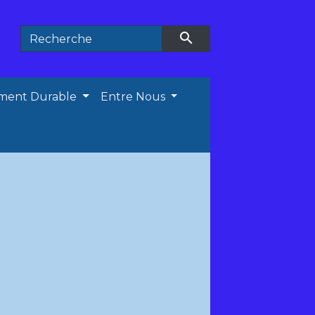
search
ment Durable
Entre Nous