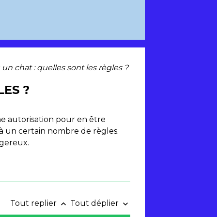
un chat : quelles sont les règles ?
LES ?
ne autorisation pour en être
s à un certain nombre de règles.
ngereux.
Tout replier
Tout déplier
keyboard_arrow_up
keyboard_arrow_down