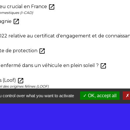
open_in_new
njeu crucial en France
domestiques (I-CAD)
open_in_new
pagnie
22 relative au certificat d'engagement et de connaiss
open_in_new
acte de protection
open_in_new
 enfermé dans un véhicule en plein soleil ?
open_in_new
es (Loof)
el des origines félines (LOOF)
open_in_new
f)
 control over what you want to activate
OK, accept all
S