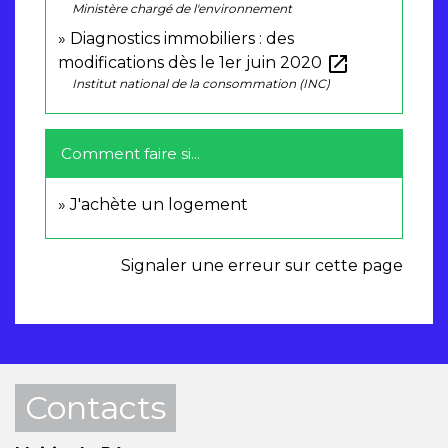
Ministère chargé de l'environnement
Diagnostics immobiliers : des
open_in_new
modifications dès le 1er juin 2020
Institut national de la consommation (INC)
Comment faire si...
J'achète un logement
Signaler une erreur sur cette page
Contacts