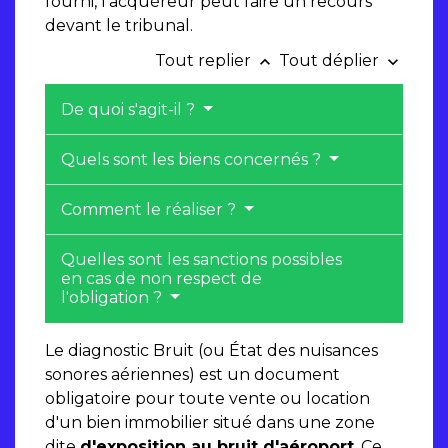
fourni, l'acquéreur peut faire un recours
devant le tribunal.
Tout replier
Tout déplier
keyboard_arrow_up
keyboard_arrow_down
De quoi s'agit-il ?
Quels sont les biens concernés ?
Comment le réaliser ?
Quelles sont les sanctions possibles
en cas de non respect de
l'obligation ?
Le diagnostic Bruit (ou État des nuisances
sonores aériennes) est un document
obligatoire pour toute vente ou location
d'un bien immobilier situé dans une zone
dite
d'exposition au bruit d'aéroport
. Ce