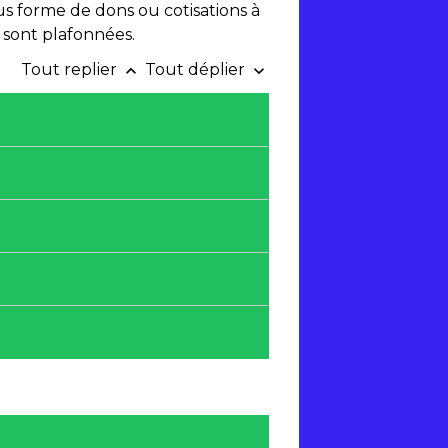
s forme de dons ou cotisations à
sont plafonnées.
Tout replier
Tout déplier
keyboard_arrow_up
keyboard_arrow_down