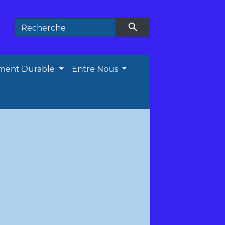
search
ment Durable
Entre Nous