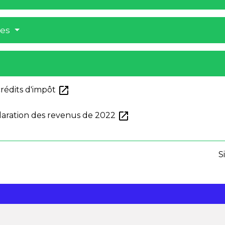
res
open_in_new
crédits d'impôt
open_in_new
laration des revenus de 2022
S