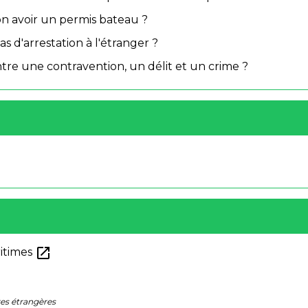
-on avoir un permis bateau ?
as d'arrestation à l'étranger ?
ntre une contravention, un délit et un crime ?
open_in_new
ritimes
res étrangères