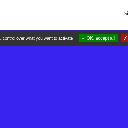
S
 control over what you want to activate
OK, accept all
olitique de confidentialité
-
Accessibilité
-
Plan du site