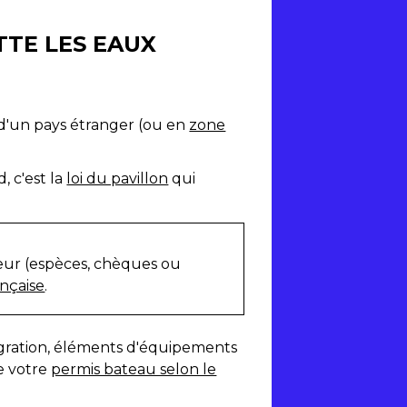
TTE LES EAUX
d'un pays étranger (ou en
zone
, c'est la
loi du pavillon
qui
leur (espèces, chèques ou
ançaise
.
migration, éléments d'équipements
e votre
permis bateau selon le