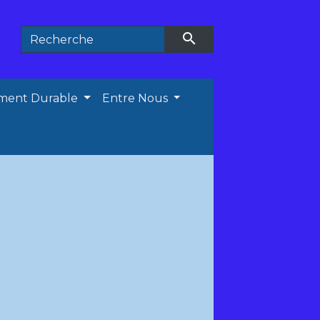
search
ment Durable
Entre Nous