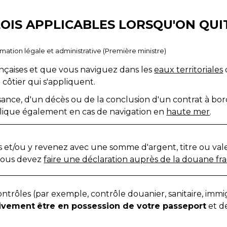
LOIS APPLICABLES LORSQU'ON QUI
ormation légale et administrative (Première ministre)
ançaises et que vous naviguez dans les
eaux territoriales
at côtier qui s'appliquent.
sance, d'un décès ou de la conclusion d'un contrat à bord
applique également en cas de navigation en
haute mer
.
es et/ou y revenez avec une somme d'argent, titre ou va
 vous devez
faire une déclaration auprès de la douane fr
ontrôles (par exemple, contrôle douanier, sanitaire, im
tivement
être en possession de votre passeport
et d