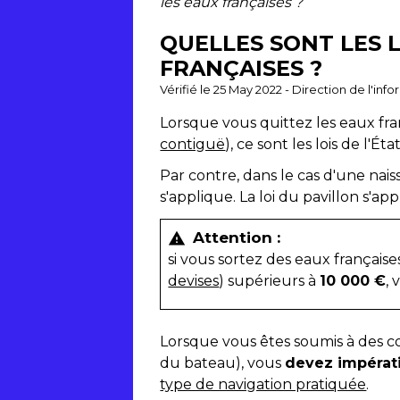
les eaux françaises ?
QUELLES SONT LES 
FRANÇAISES ?
Vérifié le 25 May 2022 - Direction de l'inf
Lorsque vous quittez les eaux fr
contiguë
), ce sont les lois de l'Ét
Par contre, dans le cas d'une nais
s'applique. La loi du pavillon s'
Attention :
warning
si vous sortez des eaux français
devises
) supérieurs à
10 000 €
,
Lorsque vous êtes soumis à des c
du bateau), vous
devez impéra
type de navigation pratiquée
.