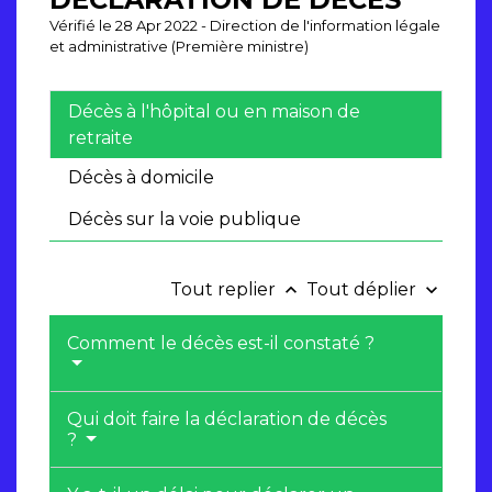
Vérifié le 28 Apr 2022 - Direction de l'information légale
et administrative (Première ministre)
Décès à l'hôpital ou en maison de
retraite
Décès à domicile
Décès sur la voie publique
Tout replier
Tout déplier
keyboard_arrow_up
keyboard_arrow_down
Comment le décès est-il constaté ?
Qui doit faire la déclaration de décès
?