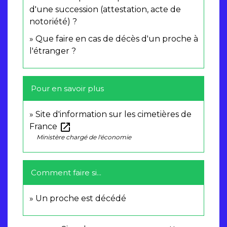
d'une succession (attestation, acte de
notoriété) ?
Que faire en cas de décès d'un proche à
l'étranger ?
Pour en savoir plus
Site d'information sur les cimetières de
open_in_new
France
Ministère chargé de l'économie
Comment faire si...
Un proche est décédé