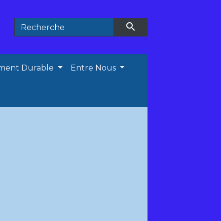
search
ment Durable
Entre Nous