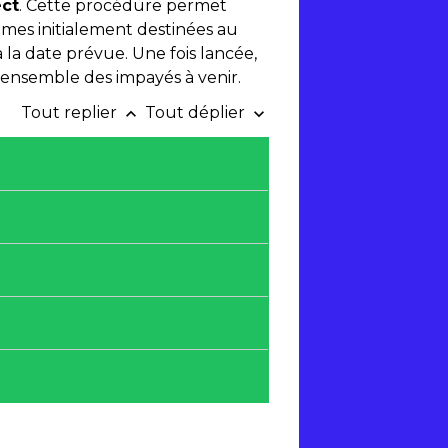
ect
. Cette procédure permet
mes initialement destinées au
 la date prévue. Une fois lancée,
'ensemble des impayés à venir.
Tout replier
Tout déplier
keyboard_arrow_up
keyboard_arrow_down