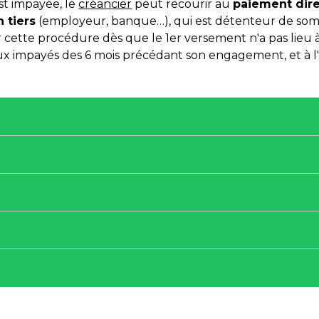
st impayée, le
créancier
peut recourir au
paiement dir
n tiers
(employeur, banque…), qui est détenteur de som
er cette procédure dès que le 1
er
versement n'a pas lieu à
ux impayés des 6 mois précédant son engagement, et à l