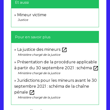
Et aussi
Mineur victime
Justice
Pour en savoir plus
open_in_new
La justice des mineurs
Ministère chargé de la justice
Présentation de la procédure applicable
open_in_new
à partir du 30 septembre 2021 : schéma
Ministère chargé de la justice
Juridictions pour les mineurs avant le 30
septembre 2021 : schéma de la chaîne
open_in_new
pénale
Ministère chargé de la justice