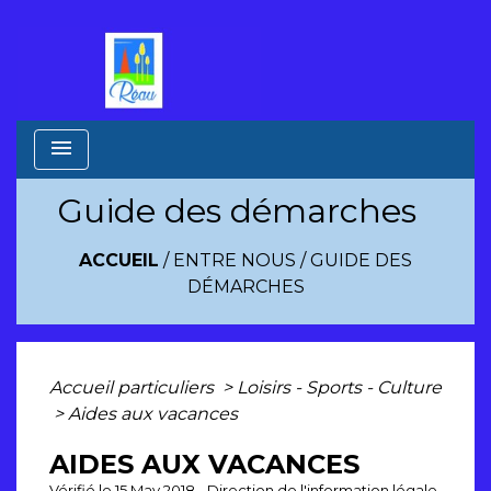
menu
Guide des démarches
ACCUEIL
/
ENTRE NOUS
/
GUIDE DES
DÉMARCHES
Accueil particuliers
>
Loisirs - Sports - Culture
>
Aides aux vacances
AIDES AUX VACANCES
Vérifié le 15 May 2018 - Direction de l'information légale