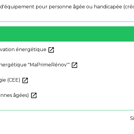
x d'équipement pour personne âgée ou handicapée (créd
open_in_new
ovation énergétique
open_in_new
n énergétique "MaPrimeRénov'"
open_in_new
gie (CEE)
open_in_new
rsonnes âgées)
S