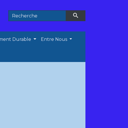
search
ment Durable
Entre Nous