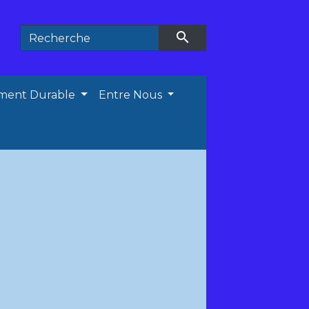
search
ment Durable
Entre Nous