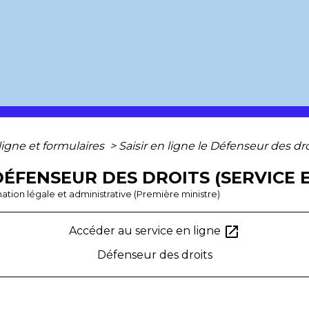
ligne et formulaires
>
Saisir en ligne le Défenseur des dro
 DÉFENSEUR DES DROITS (SERVICE 
ormation légale et administrative (Première ministre)
open_in_new
Accéder au service en ligne
Défenseur des droits