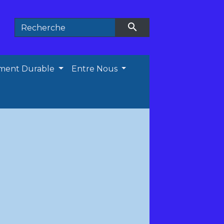
search
ment Durable
Entre Nous