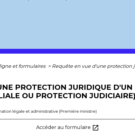
ligne et formulaires
>
Requête en vue d'une protection ju
UNE PROTECTION JURIDIQUE D'UN
LIALE OU PROTECTION JUDICIAIRE
ormation légale et administrative (Première ministre)
open_in_new
Accéder au formulaire