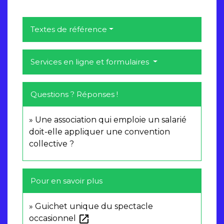
Textes de référence
Services en ligne et formulaires
Questions ? Réponses !
Une association qui emploie un salarié
doit-elle appliquer une convention
collective ?
Pour en savoir plus
Guichet unique du spectacle
open_in_new
occasionnel