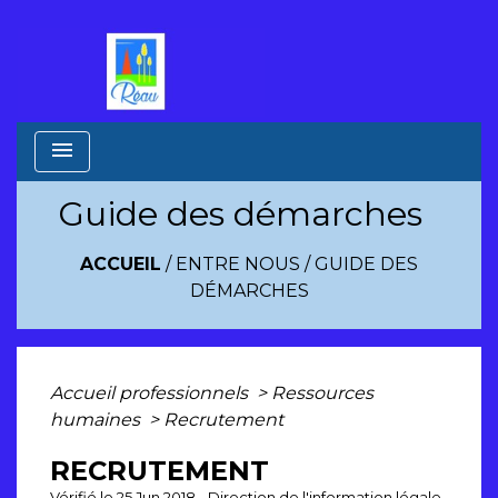
menu
Guide des démarches
ACCUEIL
/
ENTRE NOUS
/
GUIDE DES
DÉMARCHES
Accueil professionnels
>
Ressources
humaines
>
Recrutement
RECRUTEMENT
Vérifié le 25 Jun 2018 - Direction de l'information légale