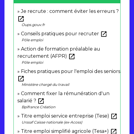
Je recrute : comment éviter les erreurs ?
open_in_new
Oups.gouv.fr
open_in_new
Conseils pratiques pour recruter
Pôle emploi
Action de formation préalable au
open_in_new
recrutement (AFPR)
Pôle emploi
Fiches pratiques pour l'emploi des seniors
open_in_new
Ministère chargé du travail
Comment fixer la rémunération d'un
open_in_new
salarié ?
Bpifrance Création
open_in_new
Titre emploi service entreprise (Tese)
Urssaf Caisse nationale (ex-Acoss)
open_in_new
Titre emploi simplifié agricole (Tesa+)