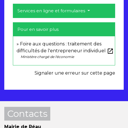
Services en ligne et formulaires
Pour en savoir plus
Foire aux questions : traitement des
open_in_new
difficultés de l'entrepreneur individuel
Ministère chargé de l'économie
Signaler une erreur sur cette page
Contacts
Mairie de Réau