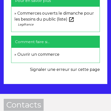
Pour en savoir plus
Commerces ouverts le dimanche pour
open_in_new
les besoins du public (liste)
Legifrance
Comment faire si...
Ouvrir un commerce
Signaler une erreur sur cette page
Contacts