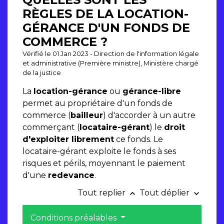
RÈGLES DE LA LOCATION-
GÉRANCE D'UN FONDS DE
COMMERCE ?
Vérifié le 01 Jan 2023 - Direction de l'information légale
et administrative (Première ministre), Ministère chargé
de la justice
La
location-gérance
ou
gérance-libre
permet au propriétaire d'un fonds de
commerce (
bailleur
) d'accorder à un autre
commerçant (
locataire-gérant
) le
droit
d'exploiter librement
ce fonds. Le
locataire-gérant exploite le fonds à ses
risques et périls, moyennant le paiement
d'une
redevance
.
Tout replier
Tout déplier
keyboard_arrow_up
keyboard_arrow_down
Conditions préalables