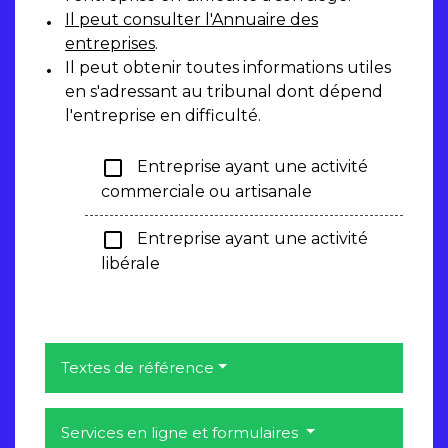
Il peut consulter
l'Annuaire des
entreprises
.
Il peut obtenir toutes informations utiles
en s'adressant au tribunal dont dépend
l'entreprise en difficulté.
check_box_outline_blank
Entreprise ayant une activité
commerciale ou artisanale
check_box_outline_blank
Entreprise ayant une activité
libérale
Textes de référence
Services en ligne et formulaires