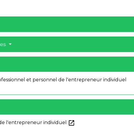
res
ofessionnel et personnel de l'entrepreneur individuel
open_in_new
 de l'entrepreneur individuel