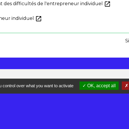
open_in_new
t des difficultés de l'entrepreneur individuel
open_in_new
neur individuel
S
 control over what you want to activate
OK, accept all