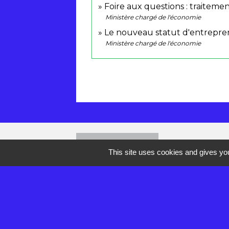
Foire aux questions : traitemen
Ministère chargé de l'économie
Le nouveau statut d'entrepre
Ministère chargé de l'économie
Contacts
This site uses cookies and gives you
Mairie de Réau
2 rue de la Croix des Anges
77550 Réau - FRANCE
+33 1 60 60 85 55
Contact par formulaire