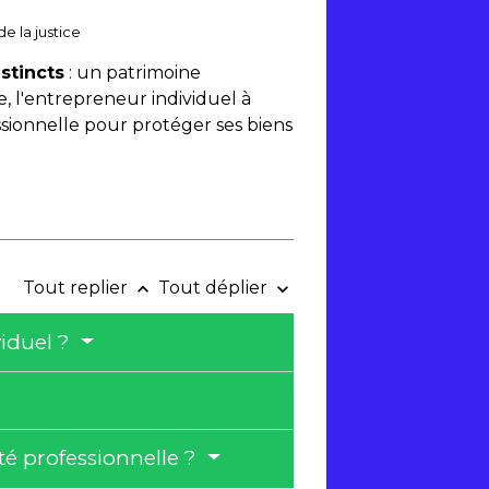
de la justice
stincts
: un patrimoine
 l'entrepreneur individuel à
essionnelle pour protéger ses biens
Tout replier
Tout déplier
keyboard_arrow_up
keyboard_arrow_down
viduel ?
ité professionnelle ?