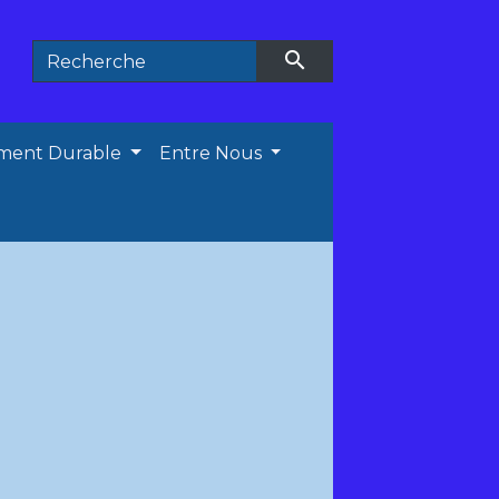
search
ment Durable
Entre Nous