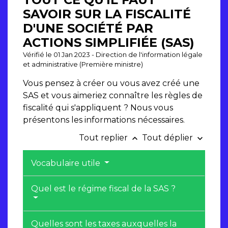
SAVOIR SUR LA FISCALITÉ
D'UNE SOCIÉTÉ PAR
ACTIONS SIMPLIFIÉE (SAS)
Vérifié le 01 Jan 2023 - Direction de l'information légale
et administrative (Première ministre)
Vous pensez à créer ou vous avez créé une
SAS et vous aimeriez connaître les règles de
fiscalité qui s'appliquent ? Nous vous
présentons les informations nécessaires.
Tout replier
Tout déplier
keyboard_arrow_up
keyboard_arrow_down
Vocabulaire utile
Quel est le régime fiscal de la SAS ?
Quelles sont les taxes auxquelles la