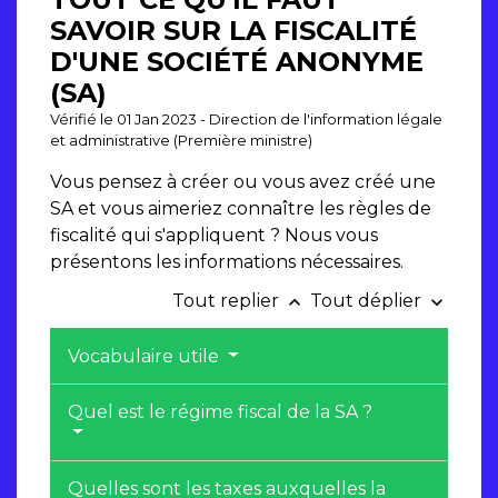
SAVOIR SUR LA FISCALITÉ
D'UNE SOCIÉTÉ ANONYME
(SA)
Vérifié le 01 Jan 2023 - Direction de l'information légale
et administrative (Première ministre)
Vous pensez à créer ou vous avez créé une
SA et vous aimeriez connaître les règles de
fiscalité qui s'appliquent ? Nous vous
présentons les informations nécessaires.
Tout replier
Tout déplier
keyboard_arrow_up
keyboard_arrow_down
Vocabulaire utile
Quel est le régime fiscal de la SA ?
Quelles sont les taxes auxquelles la