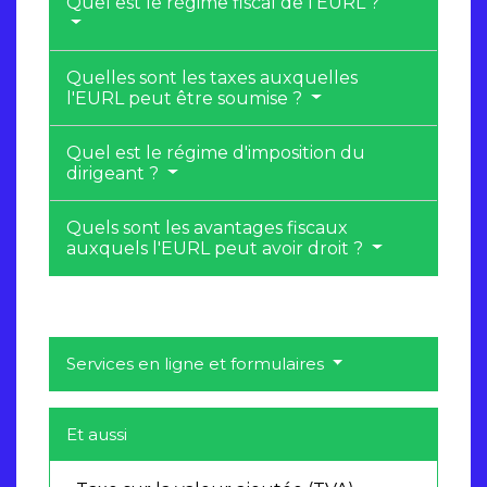
Quel est le régime fiscal de l'EURL ?
Quelles sont les taxes auxquelles
l'EURL peut être soumise ?
Quel est le régime d'imposition du
dirigeant ?
Quels sont les avantages fiscaux
auxquels l'EURL peut avoir droit ?
Services en ligne et formulaires
Et aussi