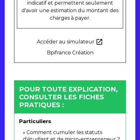
indicatif et permettent seulement
d'avoir une estimation du montant des
charges à payer.
open_in_new
Accéder au simulateur
Bpifrance Création
POUR TOUTE EXPLICATION,
CONSULTER LES FICHES
PRATIQUES :
Particuliers
Comment cumuler les statuts
d'étudiant et de micro-entrepreneur ?