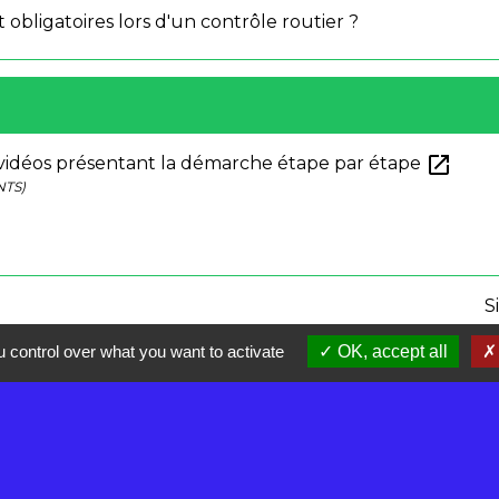
 obligatoires lors d'un contrôle routier ?
open_in_new
 vidéos présentant la démarche étape par étape
NTS)
S
 control over what you want to activate
OK, accept all