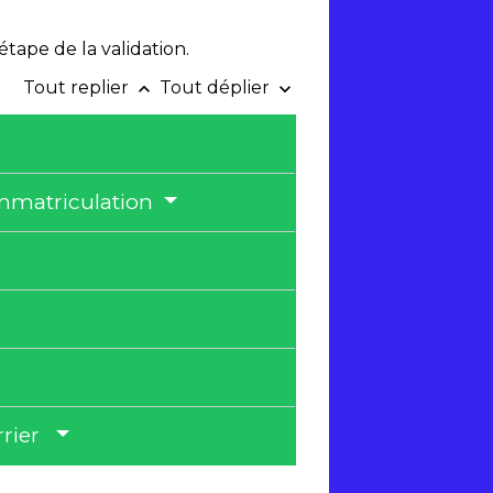
tape de la validation.
Tout replier
Tout déplier
keyboard_arrow_up
keyboard_arrow_down
immatriculation
urrier