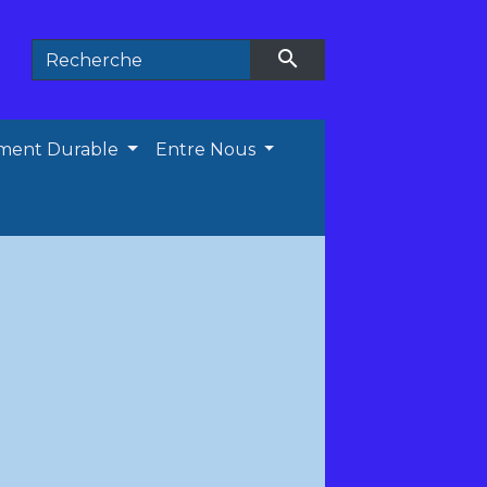
search
ment Durable
Entre Nous