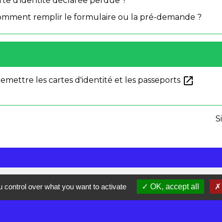
arte d'identité déclarée perdue ?
: comment remplir le formulaire ou la pré-demande ?
open_in_new
remettre les cartes d'identité et les passeports
S
 control over what you want to activate
OK, accept all