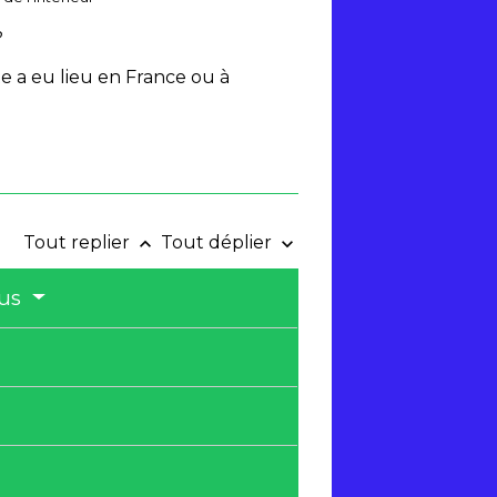
?
e a eu lieu en France ou à
Tout replier
Tout déplier
keyboard_arrow_up
keyboard_arrow_down
ous