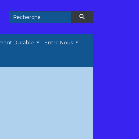
search
ment Durable
Entre Nous