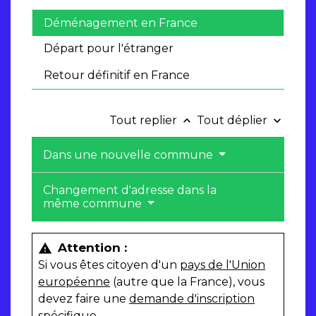
Déménagement en France
Départ pour l'étranger
Retour définitif en France
Tout replier
Tout déplier
keyboard_arrow_up
keyboard_arrow_down
Dans une nouvelle commune
Changement d'adresse dans la
même commune
Attention :
warning
Si vous êtes citoyen d'un
pays de l'Union
européenne
(autre que la France), vous
devez faire une
demande d'inscription
spécifique
.