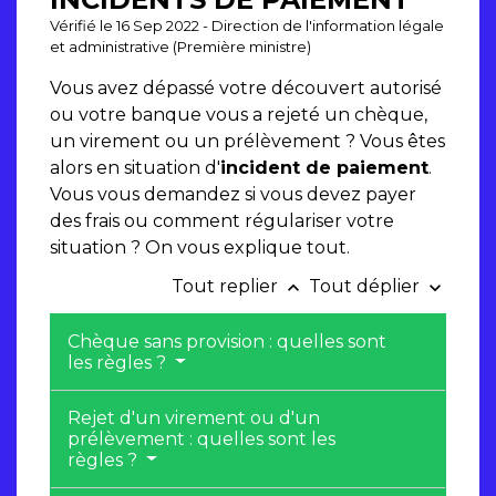
Vérifié le 16 Sep 2022 - Direction de l'information légale
et administrative (Première ministre)
Vous avez dépassé votre découvert autorisé
ou votre banque vous a rejeté un chèque,
un virement ou un prélèvement ? Vous êtes
alors en situation d'
incident de paiement
.
Vous vous demandez si vous devez payer
des frais ou comment régulariser votre
situation ? On vous explique tout.
Tout replier
Tout déplier
keyboard_arrow_up
keyboard_arrow_down
Chèque sans provision : quelles sont
les règles ?
Rejet d'un virement ou d'un
prélèvement : quelles sont les
règles ?