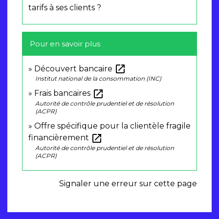
tarifs à ses clients ?
Pour en savoir plus
open_in_new
Découvert bancaire
Institut national de la consommation (INC)
open_in_new
Frais bancaires
Autorité de contrôle prudentiel et de résolution
(ACPR)
Offre spécifique pour la clientèle fragile
open_in_new
financièrement
Autorité de contrôle prudentiel et de résolution
(ACPR)
Signaler une erreur sur cette page